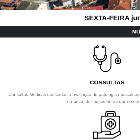
SEXTA-FEIRA junt
MOR
CONSULTAS
Consultas Médicas dedicadas à avaliação de patologia músculoesq
na anca, dor no joelho ou dor no om