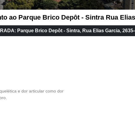
o ao Parque Brico Depôt - Sintra Rua Elias
ADA: Parque Brico Depôt - Sintra, Rua Elias Garcia, 2635
uelética e dor articular como dor
bro.