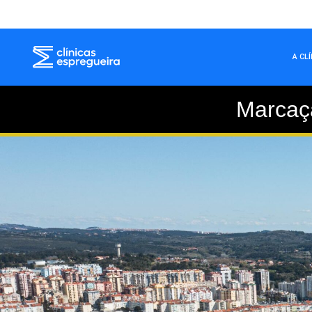
A CL
Marcaç