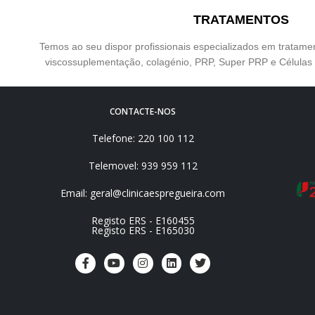
TRATAMENTOS
Temos ao seu dispor profissionais especializados em tratam
viscossuplementação, colagénio, PRP, Super PRP e Célula
CONTACTE-NOS
Telefone: 220 100 112
Telemovel: 939 959 112
Email: geral@clinicaespregueira.com
Registo ERS - E160455
Registo ERS - E165030