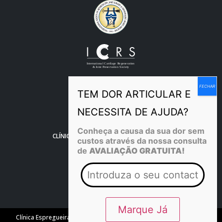
Conheça a causa da sua dor sem
CLÍNICA OFICIAL DE APOIO AO F.C. PORTO
custos através da nossa consulta
de
AVALIAÇÃO GRATUITA!
Clínica Espregueira. Copyright 2026. All Rights Reserved.
Política de