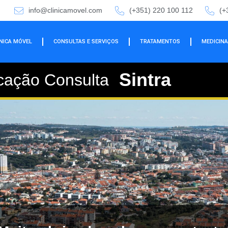
info@clinicamovel.com
(+351) 220 100 112
(+
ÍNICA MÓVEL
CONSULTAS E SERVIÇOS
TRATAMENTOS
MEDICINA
Sintra
cação Consulta