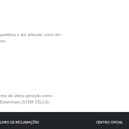
uelética e dor articular como dor
bro.
entos de última geração como
s Estaminais (STEM CELLS).
LIVRO DE RECLAMAÇÕES
CENTRO OFICIAL