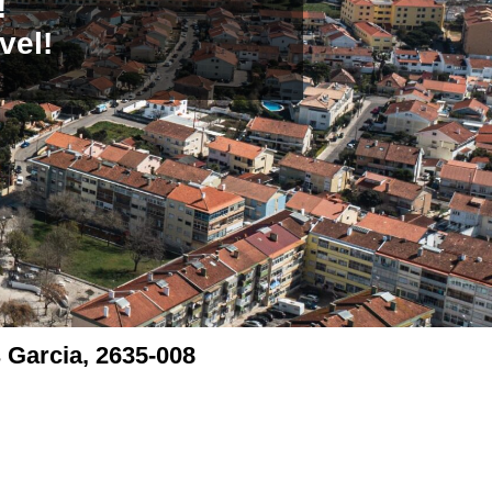
!
vel!
 Garcia, 2635-008