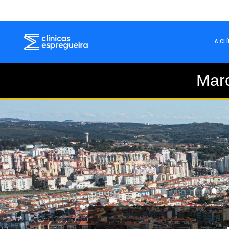
A CL
Mar