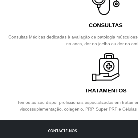
CONSULTAS
Consultas Médicas dedicadas à avaliação de patologia músculoesq
na anca, dor no joelho ou dor no om
TRATAMENTOS
Temos ao seu dispor profissionais especializados em tratam
viscossuplementação, colagénio, PRP, Super PRP e Célula
CONTACTE-NOS