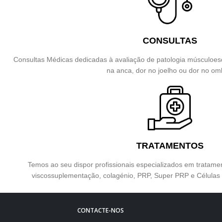
CONSULTAS
Consultas Médicas dedicadas à avaliação de patologia músculoesq
na anca, dor no joelho ou dor no om
TRATAMENTOS
Temos ao seu dispor profissionais especializados em tratam
viscossuplementação, colagénio, PRP, Super PRP e Célula
CONTACTE-NOS