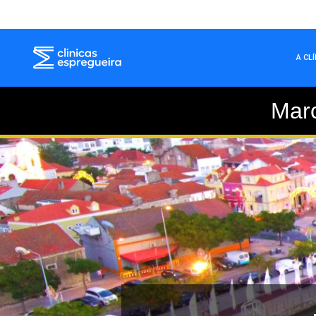
A CL
Mar