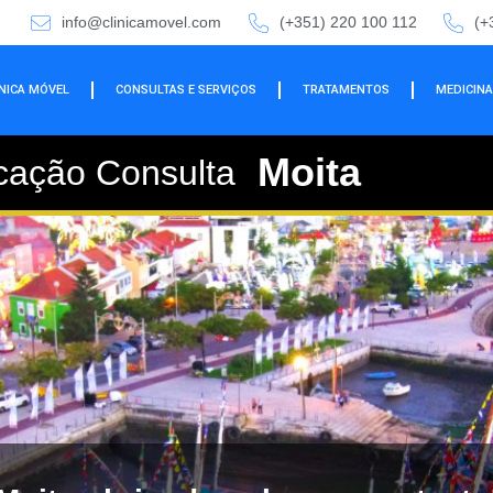
info@clinicamovel.com
(+351) 220 100 112
(+
ÍNICA MÓVEL
CONSULTAS E SERVIÇOS
TRATAMENTOS
MEDICINA
Moita
cação Consulta