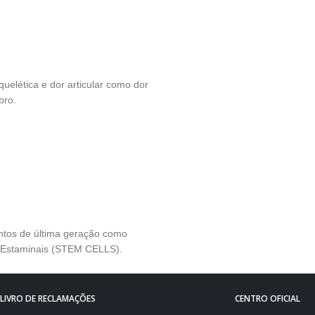
uelética e dor articular como dor
bro.
entos de última geração como
s Estaminais (STEM CELLS).
LIVRO DE RECLAMAÇÕES
CENTRO OFICIAL