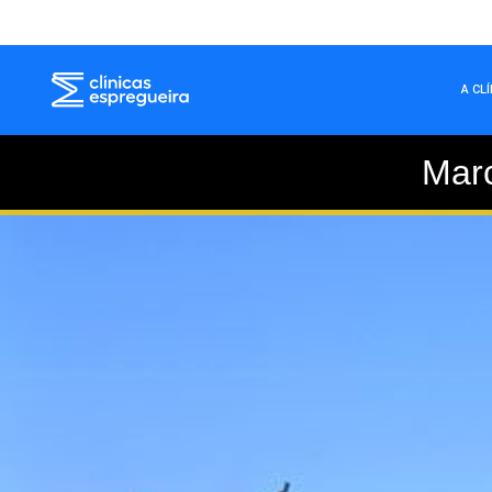
A CL
Mar