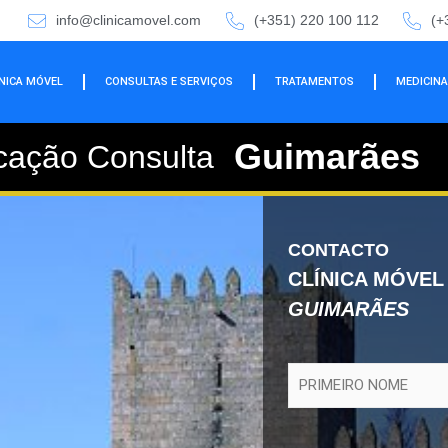
info@clinicamovel.com
(+351) 220 100 112
(+
ÍNICA MÓVEL
CONSULTAS E SERVIÇOS
TRATAMENTOS
MEDICINA
Guimarães
cação Consulta
CONTACTO
CLÍNICA MÓVEL
GUIMARÃES