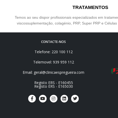
TRATAMENTOS
Temos ao seu dispor profissionais especializados em tratam
viscossuplementação, colagénio, PRP, Super PRP e Célula
CONTACTE-NOS
Telefone: 220 100 112
Telemovel: 939 959 112
Email: geral@clinicaespregueira.com
Registo ERS - E160455
Registo ERS - E165030