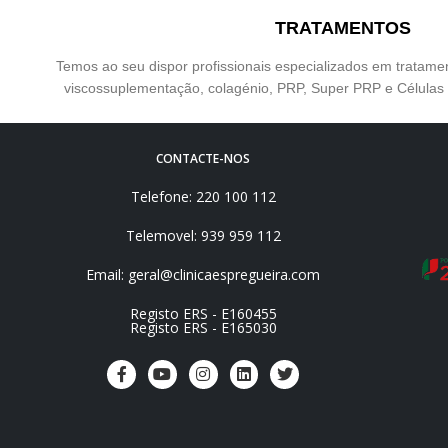
TRATAMENTOS
Temos ao seu dispor profissionais especializados em tratam
viscossuplementação, colagénio, PRP, Super PRP e Célula
CONTACTE-NOS
Telefone: 220 100 112
Telemovel: 939 959 112
Email: geral@clinicaespregueira.com
Registo ERS - E160455
Registo ERS - E165030