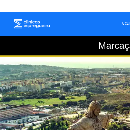
A CL
Marcaç