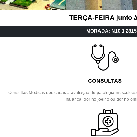
TERÇA-FEIRA junto
MORADA: N10 1 281
CONSULTAS
Consultas Médicas dedicadas à avaliação de patologia músculoesq
na anca, dor no joelho ou dor no om