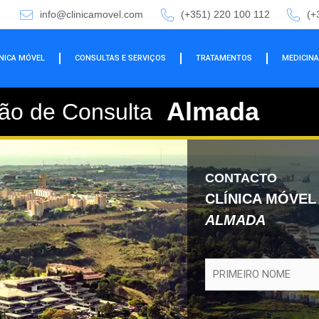
info@clinicamovel.com
(+351) 220 100 112
(+
ÍNICA MÓVEL
CONSULTAS E SERVIÇOS
TRATAMENTOS
MEDICINA
Almada
ão
de Consulta
CONTACTO
CLÍNICA MÓVEL
ALMADA